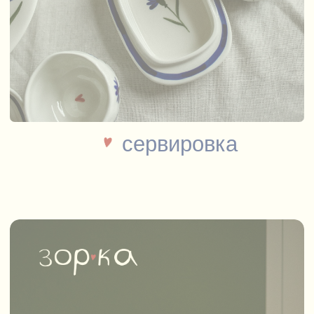
Наша керамика дарит
незабываемые эмоции
и любовь!
Зорка керамика
Наш дизайн — это простые
неровные формы и наивные
рисунки, которые возвращают
в детство, когда мы рисовали как
чувствовали, а не как правильно.