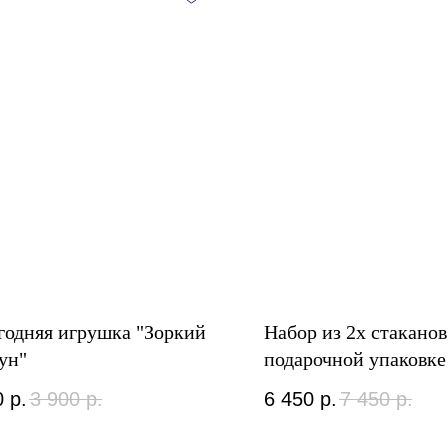
годняя игрушка "Зоркий
Набор из 2х стаканов
ун"
подарочной упаковке
0
р.
3 900
р.
6 450
р.
7 450
р.