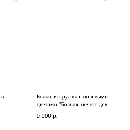
 в
Большая кружка с полевыми
цветами "Больше нечего делать
- только пить" в подарочной
9 900
р.
упаковке